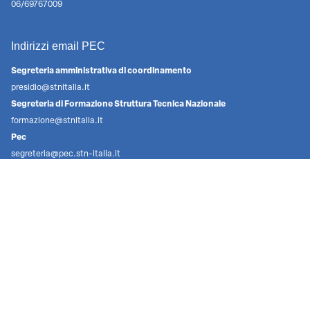
06/69767009
Indirizzi email PEC
Segreteria amministrativa di coordinamento
presidio@stnitalia.it
Segreteria di Formazione Struttura Tecnica Nazionale
formazione@stnitalia.it
Pec
segreteria@pec.stn-italia.it
Informazioni
Struttura Tecnica Nazionale
Via XX Settembre 5,
00187
Roma
C.F.96448970580